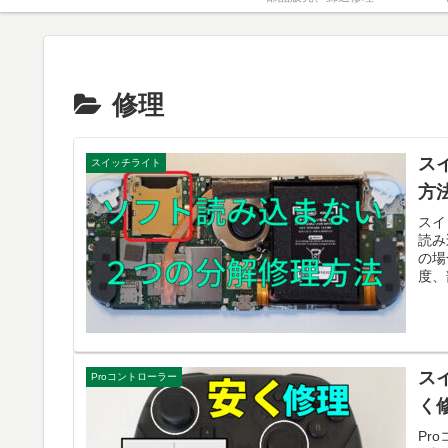
修理
ス
スイッチライト
方
スイ
読み
の場
度、
ス
Proコントローラー
く
Pr