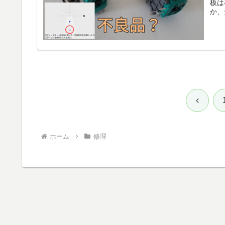
板は
か、
前
へ
ホーム
修理