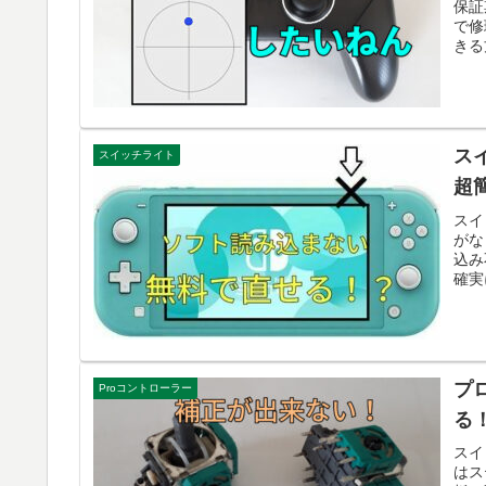
保証
で修
きる
ス
スイッチライト
超
スイ
がな
込み
確実
プ
Proコントローラー
る
スイ
はス