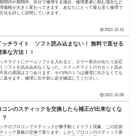
期間内や期間外、自分で修理する場合、修理業者に頼む場合など
理価格が大きく変わってきます。あなたにとって最も安く修理で
方法を詳しく説明していきます。
2021.10.15
イッチライト ソフト読み込まない！ 無料で直せる
簡単な方法！！
ッチライトにゲームソフトを入れると、エラー表示が出たり反応
くソフトを読み込めなくなった。スイッチライトのカセット読み
不良の原因は２つあります。その内の１つは修理に出さなくても
に直せます。修理に出す前に必ず確認してください。
2021.10.09
ロコンのスティックを交換したら補正が出来なくな
！？
ッチのプロコンでスティックが勝手動くドリフト現象。この症状
ティック基板の交換で直ります。しかしプロコンのスティック基