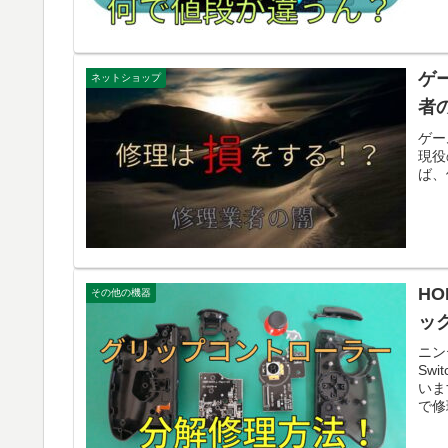
ゲ
ネットショップ
者
ゲー
現役
ば、
H
その他の機器
ッ
ニン
Sw
いま
で修