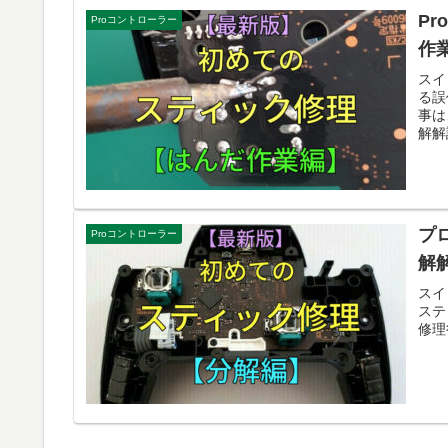
P
Proコントローラー
作
スイ
る誤
事は
解解
プ
Proコントローラー
解
スイ
ステ
修理