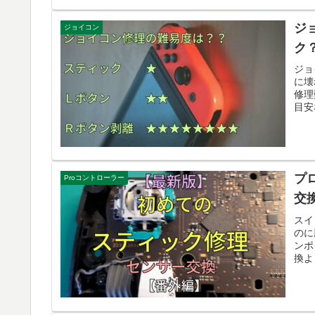
ジ
ジョイコン
ク
ジョ
に壊
修理
目安
プ
Proコントローラー
交
スイ
のに
ンポ
換よ