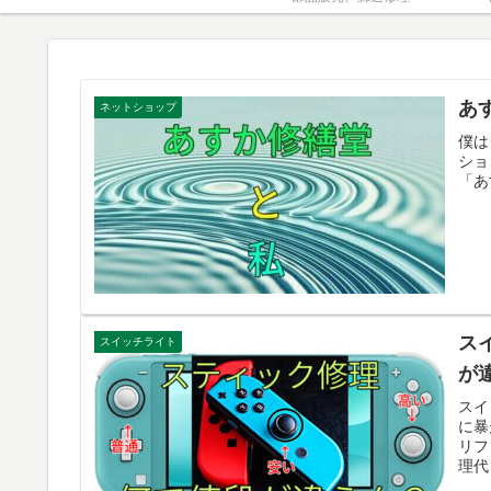
あ
ネットショップ
僕は
ショ
「あ
ス
スイッチライト
が
スイ
に暴
リフ
理代