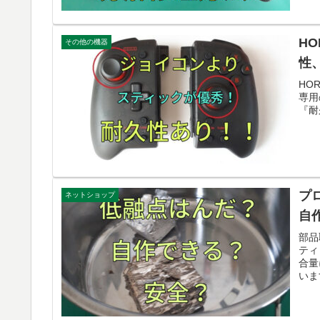
H
その他の機器
性
HO
専用
『耐
プ
ネットショップ
自
部品
ティ
合量
いま