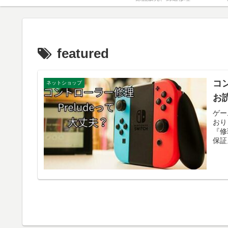
featured
コ
ネットショップ
お
ゲー
おり
『修
保証